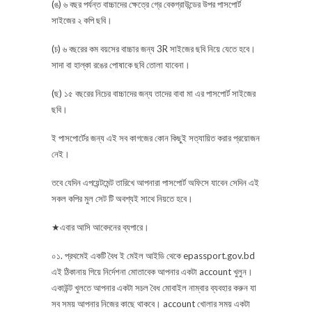
(ঙ) ৬ বছর পর্যন্ত বাচ্চাদের ক্ষেত্রে গ্রে বেকগ্রাউন্ডের উপর পাসপোর্ট
সাইজের ২ কপি ছবি।
(চ) ৬ বছরের কম বয়সের বাচ্চার জন্য 3R সাইজের ছবি নিয়ে যেতে হবে।
সাদা বা হাল্কা রঙের পোষাকে ছবি তোলা যাবেনা।
(ছ) ১৫ বছরের নিচের বাচ্চাদের জন্য তাদের বাবা মা এর পাসপোর্ট সাইজের
ছবি।
ই পাসপোর্টের জন্য এই সব কাগজের কোন কিছুই সত্যায়িত করার প্রয়োজন
নেই।
তবে যেদিন এপয়েন্টমেন্ট তারিখে আপনারা পাসপোর্ট অফিসে যাবেন সেদিন এই
সকল কপির মুল সেট টি অবশ্যই সাথে নিয়তে হবে।
★এবার আসি আবেদনের ব্যপারে।
০১. প্রথমেই একটি বৈধ ই মেইল আইডি থেকে epassport.gov.bd
এই ঠিকানায় গিয়ে নির্দেশনা মোতাবেক আপনার একটা account খুলুন।
একাউন্ট খুলতে আপনার একটা সচল বৈধ মোবাইল নাম্বার ব্যবহার করুন যা
সব সময় আপনার নিজের কাছে থাকবে। account খোলার সময় একটা