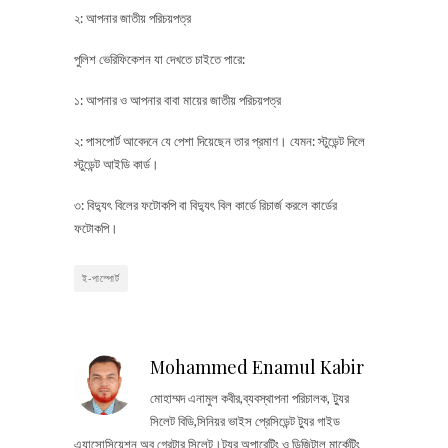
২: আপনার জাতীয় পরিচয়পত্র
পুলিশ ভেরিফিকেশন যা দেখতে চাইতে পারে:
১: আপনার ও আপনার বাবা মায়ের জাতীয় পরিচয়পত্র
২: পাসপোর্ট আবেদনে যে পেশা দিয়েছেন তার প্রমাণ। যেমন: স্টুডেন্ট দিলে
স্টুডেন্ট আইডি কার্ড।
৩: বিদ্যুৎ বিলের ফটোকপি বা বিদ্যুৎ বিল কার্ডে রিচার্জ করলে কার্ডের
ফটোকপি।
ই-পাস্পোর্ট
Mohammed Enamul Kabir
মোহাম্মদ এনামুল কবীর,ব্যবস্থাপনা পরিচালক, ট্যুর
সিলেট বিডি,সিনিয়র ভাইস প্রেসিডেন্ট ট্যুর গাইড
এ্যাসোসিয়েশন অব গ্রেটার সিলেট।ট্যুর অপারেটিং ও ডিজিটাল মার্কেটিং