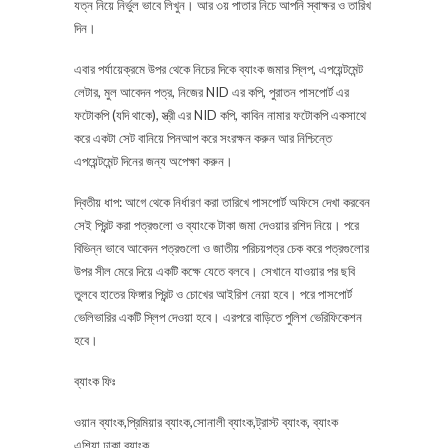
যত্ন নিয়ে নির্ভুল ভাবে লিখুন। আর ৩য় পাতার নিচে আপনি স্বাক্ষর ও তারিখ
দিন।
এবার পর্যায়েক্রমে উপর থেকে নিচের দিকে ব্যাংক জমার স্লিপ, এপয়েন্টমেন্ট
লেটার, মুল আবেদন পত্র, নিজের NID এর কপি, পুরাতন পাসপোর্ট এর
ফটোকপি (যদি থাকে), স্ত্রী এর NID কপি, কাবিন নামার ফটোকপি একসাথে
করে একটা সেট বানিয়ে পিনআপ করে সংরক্ষন করুন আর নিশ্চিন্তে
এপয়েন্টমেন্ট দিনের জন্য অপেক্ষা করুন।
দ্বিতীয় ধাপ: আগে থেকে নির্ধারণ করা তারিখে পাসপোর্ট অফিসে দেখা করবেন
সেই প্রিন্ট করা পত্রগুলো ও ব্যাংকে টাকা জমা দেওয়ার রশিদ নিয়ে। পরে
বিভিন্ন ভাবে আবেদন পত্রগুলো ও জাতীয় পরিচয়পত্র চেক করে পত্রগুলোর
উপর সীল মেরে দিয়ে একটি কক্ষে যেতে বলবে। সেখানে যাওয়ার পর ছবি
তুলবে হাতের ফিঙ্গার প্রিন্ট ও চোখের আইরিশ নেয়া হবে। পরে পাসপোর্ট
ভেলিভারির একটি স্লিপ দেওয়া হবে। এরপরে বাড়িতে পুলিশ ভেরিফিকেশন
হবে।
ব্যাংক ফিঃ
ওয়ান ব্যাংক,প্রিমিয়ার ব্যাংক,সোনালী ব্যাংক,ট্রাস্ট ব্যাংক, ব্যাংক
এশিয়া,ঢাকা ব্যাংক