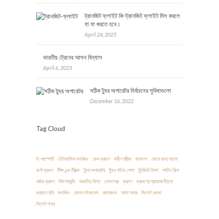
ট্রানজিট ফ্লাইট কি-ট্রানজিট ফ্লাইট মিস করলে
যা যা করতে হবে।
April 24, 2025
ভারতীয় ট্রেনের আসন বিন্যাস
April 6, 2023
সঠিক ট্যুর অপারেটর নির্বাচনের সুবিধাগুলো
December 16, 2022
Tag Cloud
ই-পাস্পোর্ট
ঐতিহাসিক মসজিদ
কেন ভ্রমণ
ক্বীণ ব্রীজ
জাফলং
জেনে রাখা ভালো
ঝর্ণা ভ্রমণ
টিপ্স এন্ড ট্রিক্স
ট্যুর অপারেটর
ট্যুর গাইড পেশা
ট্যুরিস্ট ভিসা
পর্যটন শিল্প
বর্ষায় ভ্রমণ
বিসনাকান্দি
ভারতীয় ভিসা
ভোলাগঞ্জ
ভ্রমণ
ভ্রমণের প্রয়োজনীয়তা
ভ্রমনে বমি
মসজিদ
মোশন সিকনেস
রাতারগুল
সাদা পাথর
সিলেট জেলা
সিলেট শহর