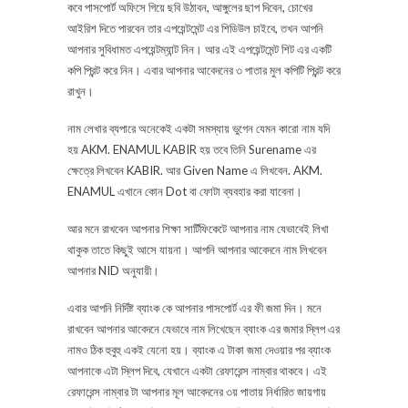
কবে পাসপোর্ট অফিসে গিয়ে ছবি উঠাবন, আঙ্গুলের ছাপ দিবেন, চোখের
আইরিশ দিতে পারবেন তার এপয়েন্টমেন্ট এর শিডিউল চাইবে, তখন আপনি
আপনার সুবিধামত এপয়েন্টম্যান্ট নিন। আর এই এপয়েন্টমেন্ট শিট এর একটি
কপি প্রিন্ট করে নিন। এবার আপনার আবেদনের ৩ পাতার মুল কপিটি প্রিন্ট করে
রাখুন।
নাম লেখার ব্যপারে অনেকেই একটা সমস্যায় ভুগেন যেমন কারো নাম যদি
হয় AKM. ENAMUL KABIR হয় তবে তিনি Surename এর
ক্ষেত্রে লিখবেন KABIR. আর Given Name এ লিখবেন. AKM.
ENAMUL এখানে কোন Dot বা ফোটা ব্যবহার করা যাবেনা।
আর মনে রাখবেন আপনার শিক্ষা সার্টিফিকেটে আপনার নাম যেভাবেই লিখা
থাকুক তাতে কিছুই আসে যায়না। আপনি আপনার আবেদনে নাম লিখবেন
আপনার NID অনুযায়ী।
এবার আপনি নির্দিষ্ট ব্যাংক কে আপনার পাসপোর্ট এর ফী জমা দিন। মনে
রাখবেন আপনার আবেদনে যেভাবে নাম লিখেছেন ব্যাংক এর জমার স্লিপ এর
নামও ঠিক হুবুহু একই যেনো হয়। ব্যাংক এ টাকা জমা দেওয়ার পর ব্যাংক
আপনাকে এটা স্লিপ দিবে, যেখানে একটা রেফারেন্স নাম্বার থাকবে। এই
রেফারেন্স নাম্বার টা আপনার মূল আবেদনের ৩য় পাতায় নির্ধারিত জায়গায়