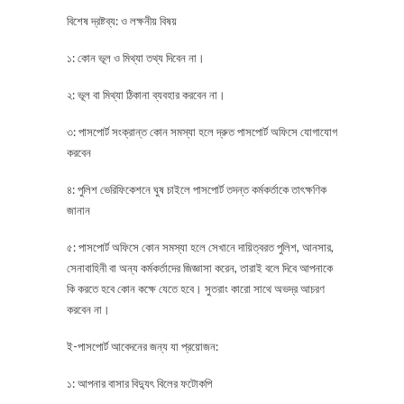
বিশেষ দ্রষ্টব্য: ও লক্ষনীয় বিষয়
১: কোন ভূল ও মিথ্যা তথ্য দিবেন না।
২: ভূল বা মিথ্যা ঠিকানা ব্যবহার করবেন না।
৩: পাসপোর্ট সংক্রান্ত কোন সমস্যা হলে দ্রুত পাসপোর্ট অফিসে যোগাযোগ
করবেন
৪: পুলিশ ভেরিফিকেশনে ঘুষ চাইলে পাসপোর্ট তদন্ত কর্মকর্তাকে তাৎক্ষণিক
জানান
৫: পাসপোর্ট অফিসে কোন সমস্যা হলে সেখানে দায়িত্বরত পুলিশ, আনসার,
সেনাবাহিনী বা অন্য কর্মকর্তাদের জিজ্ঞাসা করেন, তারাই বলে দিবে আপনাকে
কি করতে হবে কোন কক্ষে যেতে হবে। সুতরাং কারো সাথে অভদ্র আচরণ
করবেন না।
ই-পাসপোর্ট আবেদনের জন্য যা প্রয়োজন:
১: আপনার বাসার বিদ্যুৎ বিলের ফটোকপি