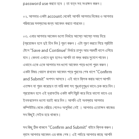
password use করতে হবে । তা যত্ন সহ সংরক্ষন করুন।
০২. আপনার একটা account থেকেই আপনি আপনার নিজের ও আপনার
পরিবারের সদস্যদের জন্য আবেদন করতে পারবেন।
০৩. এবার আপনার আবেদন গুলো নির্ভয়ে আস্তে আস্তে সময় নিয়ে
(প্রয়োজন হলে দুই তিন দিন ) পূরণ করুন। এটা পূরণ করতে গিয়ে প্রতিটা
ষ্টেপে “Save and Continue” নির্ভয়ে চাপুন আর পরবর্তী ধাপে এগিয়ে
যান। কেননা এখানে ভুল হলেও আপনি তা শুদ্ধ করার সুযোগ পাবেন।
এভাবে একে একে আপনার সব গুলো আবেদন পত্র গুলো পুরন করুন।
একটা বিষয় খেয়াল রাখবেন আবেদন পত্র পুরনের শেষ ধাপে “Confirm
and Submit” অপশন আসবে। এই খানে ক্লিক করার আগে আপনি
এতক্ষন যা পুরন করেছেন তা দারি কমা সহ পুঙ্খানুপুঙ্খ ভাবে চেক করে নিন।
প্রয়োজন হলে এই ড্রাফটের একটা কপি প্রিন্ট করে নিয়ে ভালো ভাবে এর
ইনফরমেশন গুলো যচাই করে নিন। আপনি এই অবস্থায় আপনার
কম্পিউটার থেকে বেরিয়ে গেলেও অসুবিধা নেই । আপনার এতোক্ষন কাজের
সব কিছুই সেইভ হয়ে থাকবে।
সব কিছু ঠিক থাকলে “Confirm and Submit” বাটনে ক্লিক করুন।
ব্যাস আপনার আবেদন এর কাজ শেষ। এই পর্যায়ে আপনার কাছে আপনি