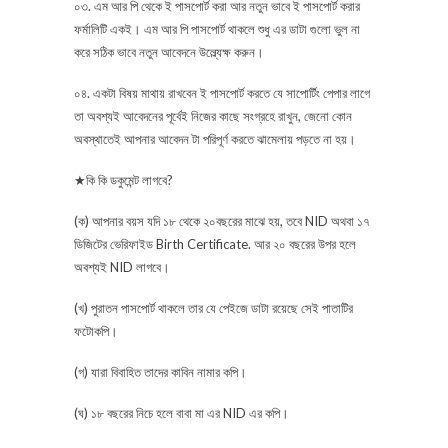
০৩. এম আর পি থেকে ই পাসপোর্ট করা আর নতুন ভাবে ই পাসপোর্ট করার
ফর্মালিটি একই। এম আর পি পাসপোর্ট থাকলে শুধু এর ডাটা গুলো ভুল না
করে সঠিক ভাবে নতুন আবেদনে উল্ল্যেক্ষ করুন।
০৪. একটা বিষয় মাথায় রাখবেন ই পাসপোর্ট করতে যে সাপোর্টিং পেপার লাগে
তা অবশ্যই আবেদনের পূর্বেই নিজের কাছে সংগ্রহে রাখুন, জেনো কোন
অবস্থাতেই আপনার আবেদন টা পরিপূর্ণ করতে ঝামেলায় পড়তে না হয়।
★কি কি ডকুমেন্ট লাগবে?
(ক) আপনার বয়স যদি ১৮ থেকে ২০বছরের মাঝে হয়, তবে NID অথবা ১৭
ডিজিটের ভেরিফাইড Birth Certificate. আর ২০ বছরের উপর হলে
অবশ্যই NID লাগবে।
(খ) পুরাতন পাসপোর্ট থাকলে তার যে পেইজে ডাটা রয়েছে সেই পাতাটির
ফটোকপি।
(গ) যারা বিবাহিত তাদের কাবিন নামার কপি।
(ঘ) ১৮ বছরের নিচে হলে বাবা মা এর NID এর কপি।