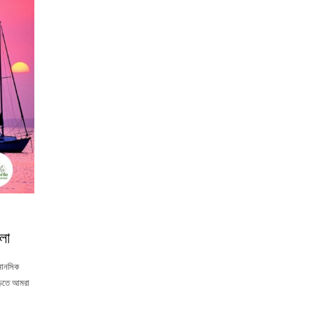
লো
,মানসিক
পড়তে আমরা