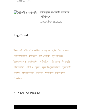
April 6, 2023
সঠিক ট্যুর অপারেটর নির্বাচনের
সুবিধাগুলো
December 16, 2022
Tag Cloud
ই-পাস্পোর্ট
ঐতিহাসিক মসজিদ
কেন ভ্রমণ
ক্বীণ ব্রীজ
জাফলং
জেনে রাখা ভালো
ঝর্ণা ভ্রমণ
টিপ্স এন্ড ট্রিক্স
ট্যুর অপারেটর
ট্যুর গাইড পেশা
ট্যুরিস্ট ভিসা
পর্যটন শিল্প
বর্ষায় ভ্রমণ
বিসনাকান্দি
ভারতীয় ভিসা
ভোলাগঞ্জ
ভ্রমণ
ভ্রমণের প্রয়োজনীয়তা
ভ্রমনে বমি
মসজিদ
মোশন সিকনেস
রাতারগুল
সাদা পাথর
সিলেট জেলা
সিলেট শহর
Subscribe
Please