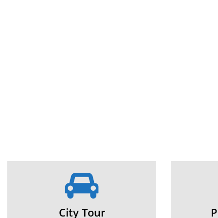
City Tour
P