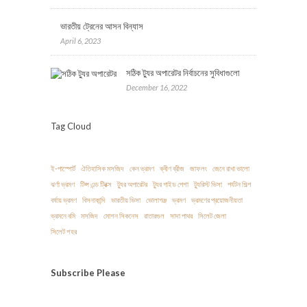
ভারতীয় ট্রেনের আসন বিন্যাস
April 6, 2023
সঠিক ট্যুর অপারেটর নির্বাচনের সুবিধাগুলো
December 16, 2022
Tag Cloud
ই-পাস্পোর্ট
ঐতিহাসিক মসজিদ
কেন ভ্রমণ
ক্বীণ ব্রীজ
জাফলং
জেনে রাখা ভালো
ঝর্ণা ভ্রমণ
টিপ্স এন্ড ট্রিক্স
ট্যুর অপারেটর
ট্যুর গাইড পেশা
ট্যুরিস্ট ভিসা
পর্যটন শিল্প
বর্ষায় ভ্রমণ
বিসনাকান্দি
ভারতীয় ভিসা
ভোলাগঞ্জ
ভ্রমণ
ভ্রমণের প্রয়োজনীয়তা
ভ্রমনে বমি
মসজিদ
মোশন সিকনেস
রাতারগুল
সাদা পাথর
সিলেট জেলা
সিলেট শহর
Subscribe
Please